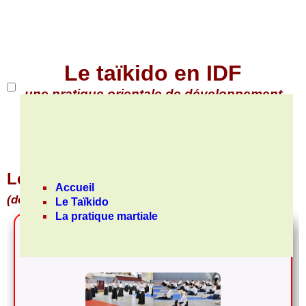
Le taïkido en IDF
une pratique orientale de développement
personnelle
Le taïkido
un art de developpement personnel
Accueil
(do)
Le Taïkido
La pratique martiale
Le taïkido
"Ki" ou "tchi" l'énergie vitale